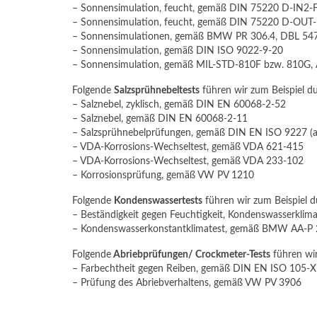
– Sonnensimulation, feucht, gemäß DIN 75220 D-IN2-
– Sonnensimulation, feucht, gemäß DIN 75220 D-OUT
– Sonnensimulationen, gemäß BMW PR 306.4, DBL 547
– Sonnensimulation, gemäß DIN ISO 9022-9-20
– Sonnensimulation, gemäß MIL-STD-810F bzw. 810G, 
Folgende
Salzsprühnebeltests
führen wir zum Beispiel d
– Salznebel, zyklisch, gemäß DIN EN 60068-2-52
– Salznebel, gemäß DIN EN 60068-2-11
– Salzsprühnebelprüfungen, gemäß DIN EN ISO 9227 (a
– VDA-Korrosions-Wechseltest, gemäß VDA 621-415
– VDA-Korrosions-Wechseltest, gemäß VDA 233-102
– Korrosionsprüfung, gemäß VW PV 1210
Folgende
Kondenswassertests
führen wir zum Beispiel d
– Beständigkeit gegen Feuchtigkeit, Kondenswasserkli
– Kondenswasserkonstantklimatest, gemäß BMW AA-P
Folgende
Abriebprüfungen/ Crockmeter-Tests
führen wir
– Farbechtheit gegen Reiben, gemäß DIN EN ISO 105-
– Prüfung des Abriebverhaltens, gemäß VW PV 3906