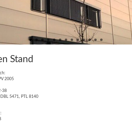
en Stand
ch:
PV 2005
2-38
 DBL 5471, PTL 8140
:
8