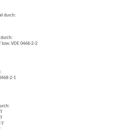
el durch:
 durch:
2 bzw. VDE 0468-2-2
:
0468-2-1
urch:
-T
-T
-T
F