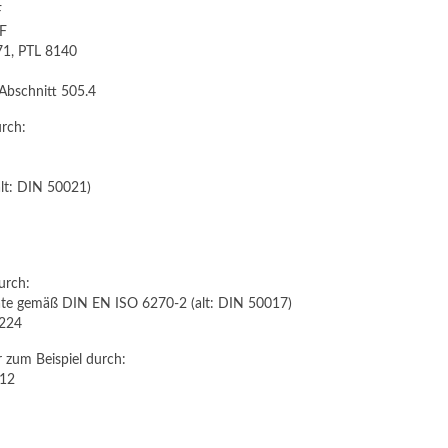
F
-F
1, PTL 8140
Abschnitt 505.4
urch:
lt: DIN 50021)
urch:
mate gemäß DIN EN ISO 6270-2 (alt: DIN 50017)
 224
 zum Beispiel durch:
X12